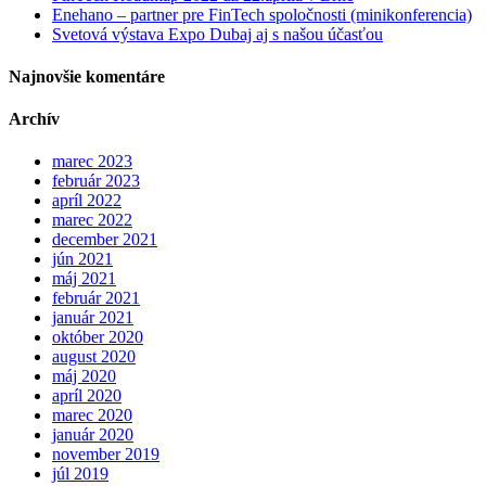
Enehano – partner pre FinTech spoločnosti (minikonferencia)
Svetová výstava Expo Dubaj aj s našou účasťou
Najnovšie komentáre
Archív
marec 2023
február 2023
apríl 2022
marec 2022
december 2021
jún 2021
máj 2021
február 2021
január 2021
október 2020
august 2020
máj 2020
apríl 2020
marec 2020
január 2020
november 2019
júl 2019