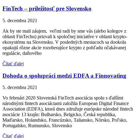
FinTech – príležitosť pre Slovensko
5. decembra 2021
Ak by ste mali záujem, veľmi radi by sme vás (alebo kolegov z
oblasti FinTechu) prizvali k spoločnej iniciatíve v oblasti krypto-
ekosystému na Slovensku. V posledných mesiacoch sa dookola
opakujú rôzne akcie rozoberajúce krypto z pohľadu očakávanej
regulácie, daňového
Čítať ďalej
Dohoda o spolupráci medzi EDFA a Finnovating
5. decembra 2021
Vo februári 2020 Slovenská FinTech asociácia spolu s ďalšími
národnými fintech asociáciami založila European Digital Finance
Association (EDFA), ktorá dnes združuje európske národné fintech
asociácie 13 krajín: Bulharsko, Belgicko, Česká republika,
Maďarsko, Holandsko, Francúzsko, Taliansko, Nórsko, Poľsko,
Portugalsko, Rumunsko, Slovensko
Čítať ďalej